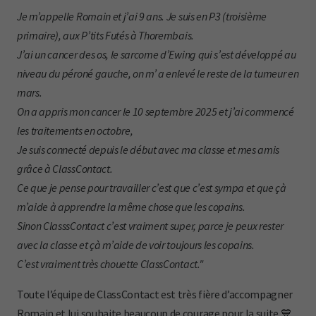
Je m’appelle Romain et j’ai 9 ans. Je suis en P3 (troisième
primaire), aux P’tits Futés à Thorembais.
J’ai un cancer des os, le sarcome d’Ewing qui s’est développé au
niveau du péroné gauche, on m’ a enlevé le reste de la tumeur en
mars.
On a appris mon cancer le 10 septembre 2025 et j’ai commencé
les traitements en octobre,
Je suis connecté depuis le début avec ma classe et mes amis
grâce à ClassContact.
Ce que je pense pour travailler c’est que c’est sympa et que çà
m’aide à apprendre la même chose que les copains.
Sinon ClasssContact c’est vraiment super, parce je peux rester
avec la classe et çà m’aide de voir toujours les copains.
C’est vraiment très chouette ClassContact."
Toute l’équipe de ClassContact est très fière d’accompagner
Romain et lui souhaite beaucoup de courage pour la suite 💙