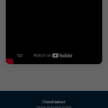
ClassContact
C/O IBM
Avenue du Bourget 42 bte1