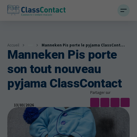
Accueil
Manneken Pis porte le pyjama ClassContact pour la Journée Pyjama
Manneken Pis porte
Infos
son tout nouveau
Actualités et témoignages
pyjama ClassContact
Partager sur
13/03/2026