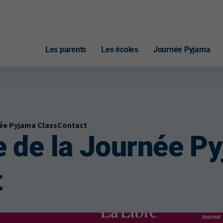
Les parents
Les écoles
Journée Pyjama
rnée Pyjama ClassContact
le de la Journée P
t