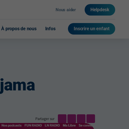
Helpdesk
Nous aider
À propos de nous
Infos
Inscrire un enfant
Actualités & témoignages
Notre équipe
FAQ
yjama
Press room
Contact
Partager sur