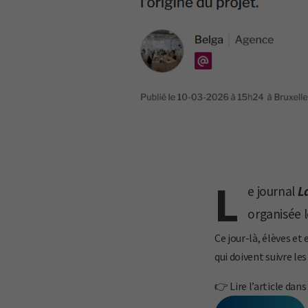
L
e journal
L
organisée l
Ce jour-là, élèves e
qui doivent suivre le
👉 Lire l’article dans