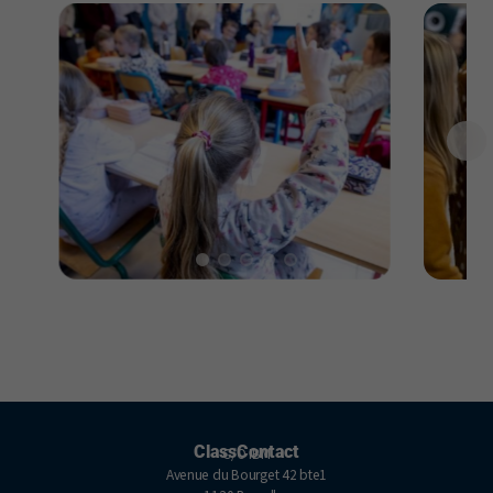
ClassContact
C/O IBM
Avenue du Bourget 42 bte1