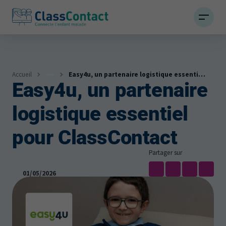
Accueil
Easy4u, un partenaire logistique essentiel pour ClassContact
Easy4u, un partenaire
Infos
logistique essentiel
Actualités et témoignages
pour ClassContact
Partager sur
01/05/2026