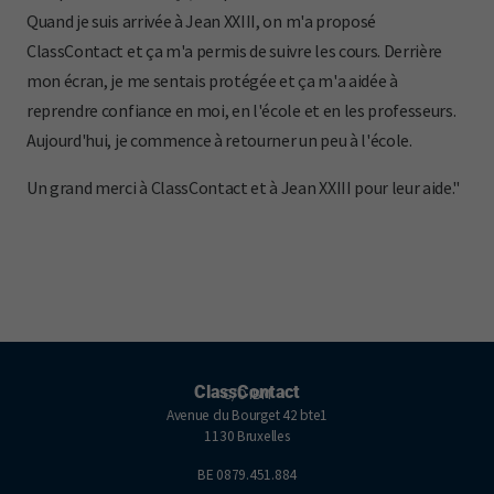
Quand je suis arrivée à Jean XXIII, on m'a proposé
ClassContact et ça m'a permis de suivre les cours. Derrière
mon écran, je me sentais protégée et ça m'a aidée à
reprendre confiance en moi, en l'école et en les professeurs.
Aujourd'hui, je commence à retourner un peu à l'école.
Un grand merci à ClassContact et à Jean XXIII pour leur aide."
ClassContact
C/O IBM
Avenue du Bourget 42 bte1
1130 Bruxelles
BE 0879.451.884